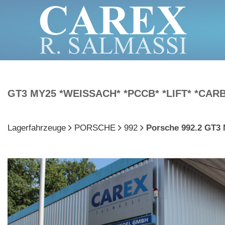
Porsche
992
GT3 MY25 *WEISSACH* *PCCB* *LIFT* *CAR
Lagerfahrzeuge
PORSCHE
992
Porsche 992.2 GT3