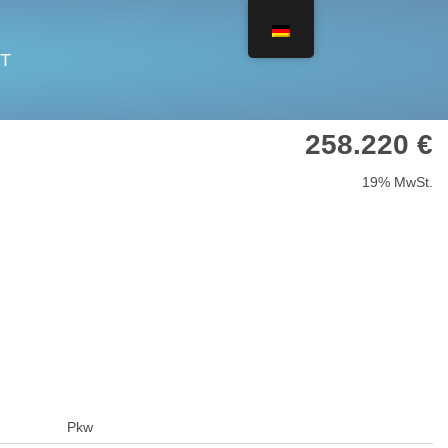
T
258.220 €
19% MwSt.
Pkw