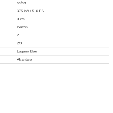
sofort
375 kW / 510 PS
0 km
Benzin
2
2/3
Lugano Blau
Alcantara