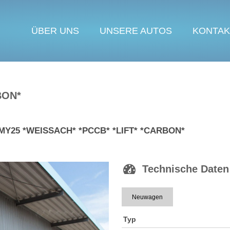
ÜBER UNS
UNSERE AUTOS
KONTAK
BON*
 MY25 *WEISSACH* *PCCB* *LIFT* *CARBON*
Technische Daten
Neuwagen
Typ