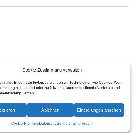
Cookie-Zustimmung verwalten
optimales Erlebnis zu bieten, verwenden wir Technologien wie Cookies. Wenn
G
stimmung nicht erteilst oder zurückziehst, können bestimmte Merkmale und
eeinträchtigt werden.
eptieren
Ablehnen
Einstellungen ansehen
Cookie-Richtlinie
Datenschutzerklärung
Impressum